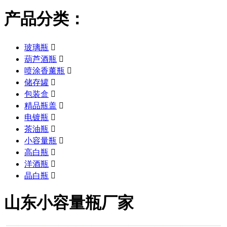
产品分类：
玻璃瓶

葫芦酒瓶

喷涂香薰瓶

储存罐

包装盒

精品瓶盖

电镀瓶

茶油瓶

小容量瓶

高白瓶

洋酒瓶

晶白瓶

山东小容量瓶厂家