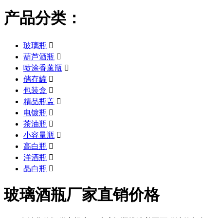
产品分类：
玻璃瓶

葫芦酒瓶

喷涂香薰瓶

储存罐

包装盒

精品瓶盖

电镀瓶

茶油瓶

小容量瓶

高白瓶

洋酒瓶

晶白瓶

玻璃酒瓶厂家直销价格